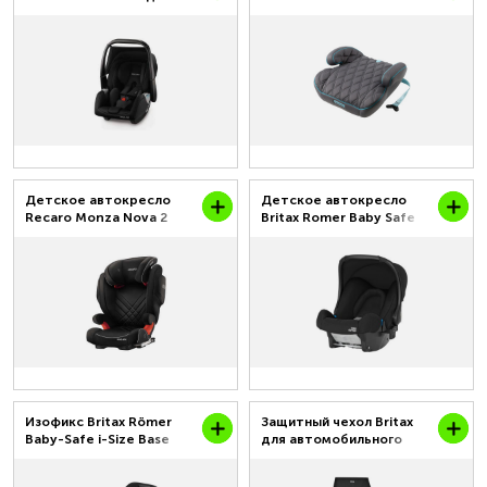
кг с рождения до 15
месяцев
Детское автокресло
Детское автокресло
Recaro Monza Nova 2
Britax Romer Baby Safe
Seatfix до 36 кг от 3 до
до 13 кг до 12 месяцев
12 лет
Изофикс Britax Römer
Защитный чехол Britax
Baby-Safe i-Size Base
для автомобильного
сиденья