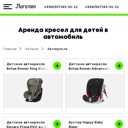
+996(557)45-51-11
+996(507)45-51-11
Аренда кресел для детей в
автомобиль
Главная
Каталог
Автокресла
Детское автокресло
Детское автокресло
Britax Romer King II LS до
Britax Romer Advansafix
18 кг от 0.9 до 4 лет
III Sict до 36 кг от 0.9 до
12 лет
Детское автокресло
Бустер Happy Baby
Recaro Privia EVO до 13
Rider