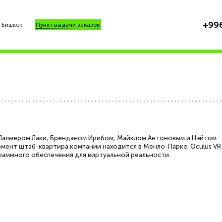
+996
Бишкек
Пункт выдачи заказов
я Палмером Лаки, Бренданом Ирибом, Майклом Антоновым и Нэйтом
омент штаб-квартира компании находится в Менло-Парке. Oculus VR
граммного обеспечения для виртуальной реальности.